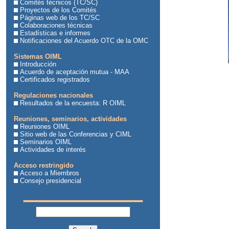
Comités técnicos (TC/SC)
Proyectos de los Comités
Páginas web de los TC/SC
Colaboraciones técnicas
Estadísticas e informes
Notificaciones del Acuerdo OTC de la OMC
Sistemas OIML
Introducción
Acuerdo de aceptación mutua - MAA
Certificados registrados
Regulaciones nacionales
Resultados de la encuesta: R OIML
Reuniones, seminarios, actividades
Reuniones OIML
Sitio web de las Conferencias y CIML
Seminarios OIML
Actividades de interés
Acceso restringido
Acceso a Miembros
Consejo presidencial