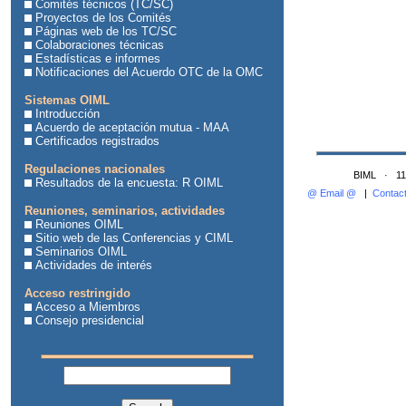
Comités técnicos (TC/SC)
Proyectos de los Comités
Páginas web de los TC/SC
Colaboraciones técnicas
Estadísticas e informes
Notificaciones del Acuerdo OTC de la OMC
Sistemas OIML
Introducción
Acuerdo de aceptación mutua - MAA
Certificados registrados
Regulaciones nacionales
BIML · 11,
Resultados de la encuesta: R OIML
@ Email @
|
Contact
Reuniones, seminarios, actividades
Reuniones OIML
Sitio web de las Conferencias y CIML
Seminarios OIML
Actividades de interés
Acceso restringido
Acceso a Miembros
Consejo presidencial