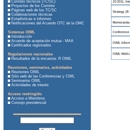
Comités técnicos (TC/SC)
10:2011, In
Proyectos de los Comités
Páginas web de los TC/SC
Strategy (B 
Colaboraciones técnicas
Estadísticas e informes
Memoranda 
Notificaciones del Acuerdo OTC de la OMC
Sistemas OIML
Conference 
Introducción
Acuerdo de aceptación mutua - MAA
OIML Informa
Certificados registrados
Regulaciones nacionales
OIML MAA Le
Resultados de la encuesta: R OIML
Reuniones, seminarios, actividades
Reuniones OIML
Sitio web de las Conferencias y CIML
Seminarios OIML
Actividades de interés
Acceso restringido
Acceso a Miembros
Consejo presidencial