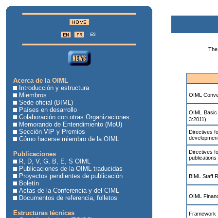
The 
Acerca de la OIML
Introducción y estructura
Miembros
OIML Conven
Sede oficial (BIML)
Países en desarrollo
OIML Basic 
Colaboración con otras Organizaciones
3:2011)
Memorando de Entendimiento (MoU)
Sección VIP y Premios
Directives f
development
Cómo hacerse miembro de la OIML
Directives f
Publicaciones
publications
R, D, V, G, B, E, S OIML
Publicaciones de la OIML traducidas
Proyectos pendientes de publicación
BIML Staff R
Boletín
Actas de la Conferencia y del CIML
OIML Financ
Documentos de referencia, folletos
Estructuras técnicas
Framework f