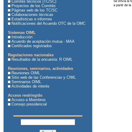
Comités técnicos (TC/SC)
Se envía la f
a partir de l
Proyectos de los Comités
Páginas web de los TC/SC
Colaboraciones técnicas
Estadísticas e informes
Notificaciones del Acuerdo OTC de la OMC
Sistemas OIML
Introducción
Acuerdo de aceptación mutua - MAA
Certificados registrados
Regulaciones nacionales
Resultados de la encuesta: R OIML
Reuniones, seminarios, actividades
Reuniones OIML
Sitio web de las Conferencias y CIML
Seminarios OIML
Actividades de interés
Acceso restringido
Acceso a Miembros
Consejo presidencial