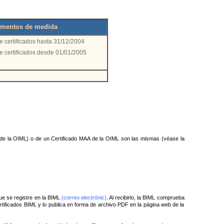
rumentos de medida
de certificados hasta 31/12/2004
de certificados desde 01/01/2005
de la OIML) o de un Certificado MAA de la OIML son las mismas (véase la
que se registre en la BIML
(correo electrónic)
. Al recibirlo, la BIML comprueba
ertificados BIML y lo publica en forma de archivo PDF en la página web de la