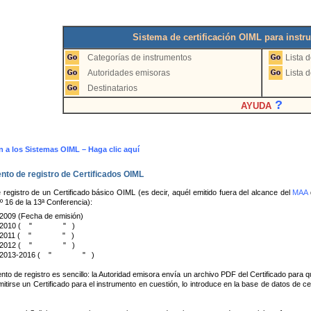
Sistema de certificación OIML para inst
Categorías de instrumentos
Lista 
Autoridades emisoras
Lista 
Destinatarios
?
AYUDA
n a los Sistemas OIML – Haga clic aquí
nto de registro de Certificados OIML
 registro de un Certificado básico OIML (es decir, aquél emitido fuera del alcance del
MAA
º 16 de la 13ª Conferencia):
2009 (Fecha de emisión)
en 2010 ( " " )
en 2011 ( " " )
en 2012 ( " " )
en 2013-2016 ( " " )
nto de registro es sencillo: la Autoridad emisora envía un archivo PDF del Certificado para 
itirse un Certificado para el instrumento en cuestión, lo introduce en la base de datos de c