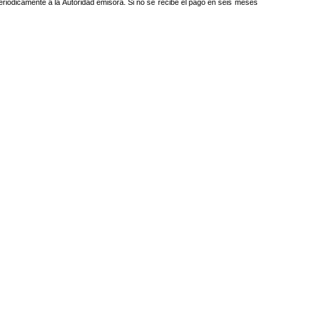
periódicamente a la Autoridad emisora. Si no se recibe el pago en seis meses