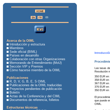
Acerca de la OIML
Introducción y estructura
Miembros
Sede oficial (BIML)
Introducció
Países en desarrollo
Colaboración con otras Organizaciones
Procedimie
Memorando de Entendimiento (MoU)
Sección VIP y Premios
Las tasas de
Cómo hacerse miembro de la OIML
Resolución n
350 EUR en 
Publicaciones
358 EUR 
R, D, V, G, B, E, S OIML
367 EUR 
Publicaciones de la OIML traducidas
376 EUR 
Proyectos pendientes de publicación
350 EUR 
Boletín
Actas de la Conferencia y del CIML
El procedimie
Documentos de referencia, folletos
que puede em
OIML.
Estructuras técnicas