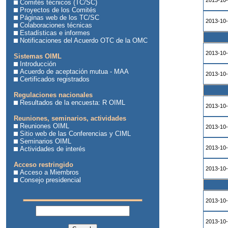
2013-10
Comités técnicos (TC/SC)
Proyectos de los Comités
Páginas web de los TC/SC
2013-10
Colaboraciones técnicas
Estadísticas e informes
Notificaciones del Acuerdo OTC de la OMC
2013-10
Sistemas OIML
Introducción
Acuerdo de aceptación mutua - MAA
2013-10
Certificados registrados
Regulaciones nacionales
Resultados de la encuesta: R OIML
2013-10
Reuniones, seminarios, actividades
Reuniones OIML
2013-10
Sitio web de las Conferencias y CIML
Seminarios OIML
2013-10
Actividades de interés
Acceso restringido
2013-10
Acceso a Miembros
Consejo presidencial
2013-10
2013-10