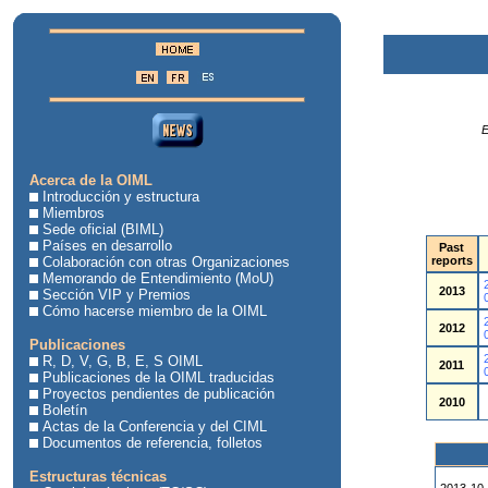
E
Acerca de la OIML
Introducción y estructura
Miembros
Sede oficial (BIML)
Países en desarrollo
Past
Colaboración con otras Organizaciones
reports
Memorando de Entendimiento (MoU)
2013
Sección VIP y Premios
Cómo hacerse miembro de la OIML
2012
Publicaciones
R, D, V, G, B, E, S OIML
2011
Publicaciones de la OIML traducidas
Proyectos pendientes de publicación
2010
Boletín
Actas de la Conferencia y del CIML
Documentos de referencia, folletos
Estructuras técnicas