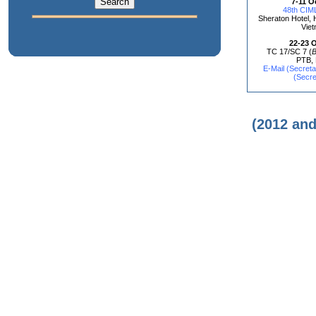
7-11 O
48th CIM
Sheraton Hotel, 
Vie
22-23 
TC 17/SC 7 (
B
PTB, 
E-Mail (Secreta
(Secre
(2012 an