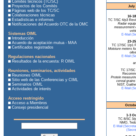
Comités técnicos (TC/SC)
Proyectos de los Comités
July
Páginas web de los TC/SC
Colaboraciones técnicas
16-18
Estadísticas e informes
TC 7/SC 4/p3 Revi
Radar equip
Notificaciones del Acuerdo OTC de la OMC
measurement o
vehi
Sistemas OIML
E-Mail (Se
Introducción
23-25
Acuerdo de aceptación mutua - MAA
TC 17/SC 1/p1 R
Certificados registrados
Moisture meters fo
oils
E-Mail (Se
Regulaciones nacionales
Resultados de la encuesta: R OIML
a
TC 17/SC
Reuniones, seminarios, actividades
Recomme
Reuniones OIML
Protein measurin
Sitio web de las Conferencias y CIML
cereal grains
Seminarios OIML
NIST, Gaith
E-Mail (Se
Actividades de interés
Acceso restringido
Acceso a Miembros
Octobe
Consejo presidencial
1-3 O
TC 8/SC 3/p
NMO, Tedd
E-Mail (Secretar
(Secre