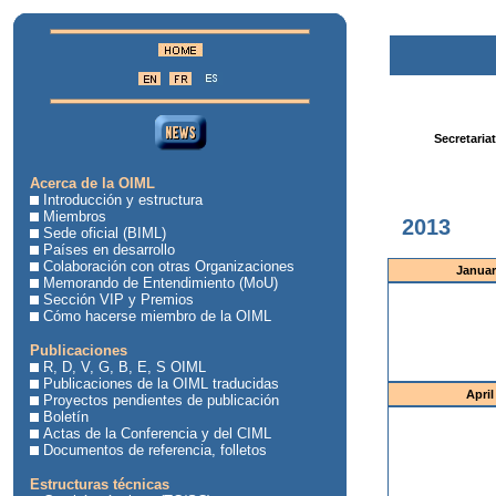
Secretaria
Acerca de la OIML
Introducción y estructura
Miembros
2013
Sede oficial (BIML)
Países en desarrollo
Colaboración con otras Organizaciones
Januar
Memorando de Entendimiento (MoU)
Sección VIP y Premios
Cómo hacerse miembro de la OIML
Publicaciones
R, D, V, G, B, E, S OIML
Publicaciones de la OIML traducidas
April
Proyectos pendientes de publicación
Boletín
Actas de la Conferencia y del CIML
Documentos de referencia, folletos
Estructuras técnicas