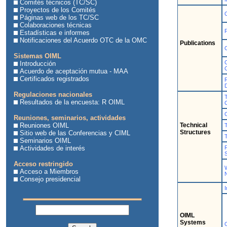
Comités técnicos (TC/SC)
Proyectos de los Comités
Páginas web de los TC/SC
Colaboraciones técnicas
F
Estadísticas e informes
Notificaciones del Acuerdo OTC de la OMC
Publications
O
Sistemas OIML
Introducción
Acuerdo de aceptación mutua - MAA
Certificados registrados
Regulaciones nacionales
Resultados de la encuesta: R OIML
Reuniones, seminarios, actividades
Reuniones OIML
Technical
Structures
Sitio web de las Conferencias y CIML
T
Seminarios OIML
Actividades de interés
S
Acceso restringido
Acceso a Miembros
N
Consejo presidencial
I
OIML
Systems
O