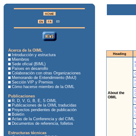
Acerca de la OIML
Heading
Introducción y estructura
Miembros
I
Sede oficial (BIML)
Países en desarrollo
Colaboración con otras Organizaciones
Memorando de Entendimiento (MoU)
Sección VIP y Premios
Cómo hacerse miembro de la OIML
About the
Publicaciones
OIML
R, D, V, G, B, E, S OIML
L
Publicaciones de la OIML traducidas
Proyectos pendientes de publicación
Boletín
Actas de la Conferencia y del CIML
Documentos de referencia, folletos
Estructuras técnicas