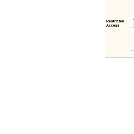
Restricted
Access
p
P