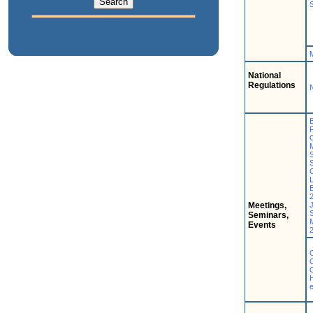
National
Regulations
N
B
Meetings,
Seminars,
M
Events
H