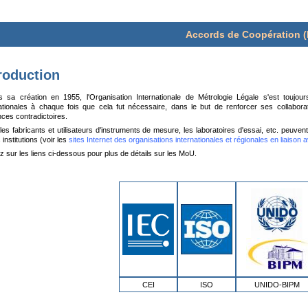
Accords de Coopération 
roduction
s sa création en 1955, l'Organisation Internationale de Métrologie Légale s'est toujo
ationales à chaque fois que cela fut nécessaire, dans le but de renforcer ses collaboration
ces contradictoires.
 les fabricants et utilisateurs d'instruments de mesure, les laboratoires d'essai, etc. peuv
 institutions (voir les
sites Internet des organisations internationales et régionales en liaison 
z sur les liens ci-dessous pour plus de détails sur les MoU.
CEI
ISO
UNIDO-BIPM