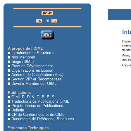
Int
Depui
intern
A propos de l'OIML
exigen
Introduction et Structures
Ainsi,
Nos Membres
autres
Siège (BIML)
Clique
Pays en Développement
Organisations en Liaison
Accords de Coopération (MoU)
Section VIP et Récompenses
Devenir Membre de l'OIML
Publications
OIML R, D, V, G, B, E, S
Traductions de Publications OIML
Projets Finaux de Publications
Bulletin
CR de Conférences et de CIML
Documents de Référence, Brochures
Structures Techniques