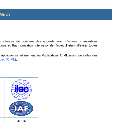
(MoU)
urs efforcée de conclure des accords avec d'autres organisations
s et l'harmonisation internationale, l'objectif étant d'éviter toutes
ent appliquer simultanément les Publications OIML ainsi que celles des
avec l'OIML
).
ILAC-IAF