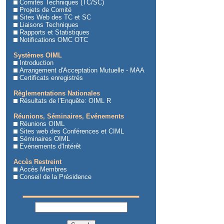
Comités Techniques (TC/SC)
Projets de Comité
Sites Web des TC et SC
Liaisons Techniques
Rapports et Statistiques
Notifications OMC OTC
Systèmes OIML
Introduction
Arrangement d'Acceptation Mutuelle - MAA
Certificats enregistrés
Règlementations Nationales
Résultats de l'Enquête: OIML R
Réunions, Séminaires, Evénements
Réunions OIML
Sites web des Conférences et CIML
Séminaires OIML
Evénements d'Intérêt
Accès Restreint
Accès Membres
Conseil de la Présidence