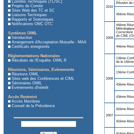
Comités Techniques (TC/SC)
Réunion du 
Projets de Comité
2010
Sites Web des TC et SC
45ème Réuni
Liaisons Techniques
Rapports et Statistiques
Notifications OMC OTC
44ème Réuni
Métrologiqu
Corrections
Systèmes OIML
du CIML (Or
Introduction
2009
Arrangement d'Acceptation Mutuelle - MAA
Certificats enregistrés
44ème Réuni
Règlementations Nationales
13ème Confé
Résultats de l'Enquête: OIML R
de la 14ème
Réunions, Séminaires, Evénements
13ème Confé
Réunions OIML
Sites web des Conférences et CIML
2008
Séminaires OIML
43ème Réun
Evénements d'Intérêt
Accès Restreint
43ème Réuni
Accès Membres
Conseil de la Présidence
42ème Réun
2007
42ème Réuni
41ème Réun