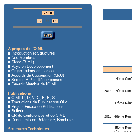
A propos de l'OIML
Introduction et Structures
Nos Membres
Siège (BIML)
Pays en Développement
Organisations en Liaison
Accords de Coopération (MoU)
14ème Conf
Section VIP et Récompenses
Devenir Membre de l'OIML
2012
14ème Confé
Publications
OIML R, D, V, G, B, E, S
Traductions de Publications OIML
47ème Réuni
Projets Finaux de Publications
Bulletin
CR de Conférences et de CIML
2011
46ème Réuni
Documents de Référence, Brochures
45ème Réun
Structures Techniques
Corrections 