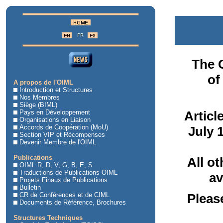
The O
of
A propos de l'OIML
Introduction et Structures
Nos Membres
Siège (BIML)
Pays en Développement
Articl
Organisations en Liaison
Accords de Coopération (MoU)
July 
Section VIP et Récompenses
Devenir Membre de l'OIML
Publications
All o
OIML R, D, V, G, B, E, S
Traductions de Publications OIML
av
Projets Finaux de Publications
Bulletin
CR de Conférences et de CIML
Pleas
Documents de Référence, Brochures
Structures Techniques