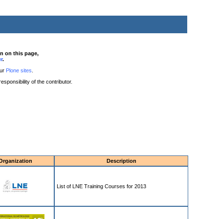
on on this page,
r
.
our
Plone sites
.
sponsibility of the contributor.
Organization
Description
List of LNE Training Courses for 2013