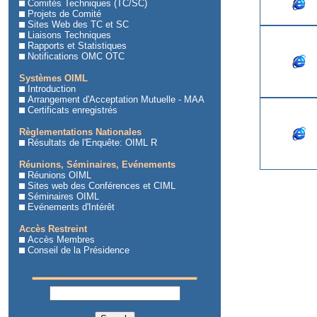
Comités Techniques (TC/SC)
Projets de Comité
Sites Web des TC et SC
Liaisons Techniques
Rapports et Statistiques
Notifications OMC OTC
Systèmes OIML
Introduction
Arrangement d'Acceptation Mutuelle - MAA
Certificats enregistrés
Règlementations Nationales
Résultats de l'Enquête: OIML R
Réunions, Séminaires, Evénements
Réunions OIML
Sites web des Conférences et CIML
Séminaires OIML
Evénements d'Intérêt
Accès Restreint
Accès Membres
Conseil de la Présidence