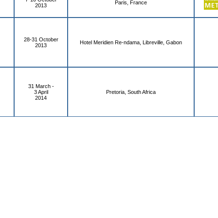
Paris, France
2013
28-31 October
Hotel Meridien Re-ndama, Libreville, Gabon
2013
31 March -
3 April
Pretoria, South Africa
2014