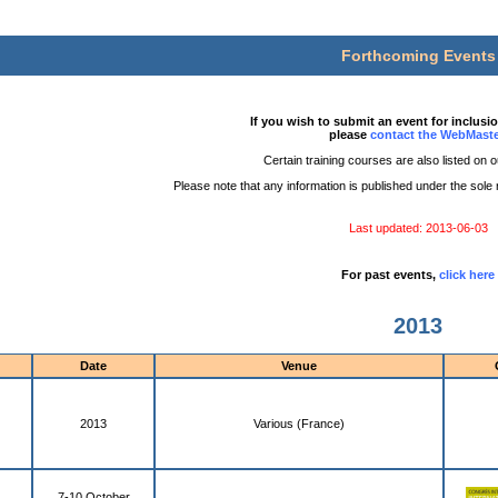
Forthcoming Events
If you wish to submit an event for inclusi
please
contact the WebMaste
Certain training courses are also listed on 
Please note that any information is published under the sole re
Last updated: 2013-06-03
For past events,
click here
2013
Date
Venue
2013
Various (France)
7-10 October