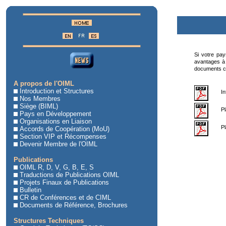
Si votre pay
avantages à 
documents ci
A propos de l'OIML
Introduction et Structures
In
Nos Membres
Siège (BIML)
Pl
Pays en Développement
Organisations en Liaison
Pl
Accords de Coopération (MoU)
Section VIP et Récompenses
Devenir Membre de l'OIML
Publications
OIML R, D, V, G, B, E, S
Traductions de Publications OIML
Projets Finaux de Publications
Bulletin
CR de Conférences et de CIML
Documents de Référence, Brochures
Structures Techniques