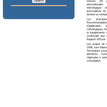
mesure. De pl
international
métrologique 
prescriptions de 
devient un vérita
Les princip
Recommandation In
d'application,
métrologiques, l
et équipements d'
conformité aux
Rapport d'Essai.
Les projets de
OIML sont élabo
Techniques compo
Membres. Certai
régionales y par
consultative.