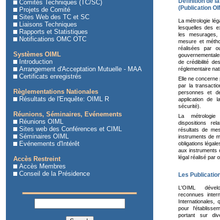
Définition de l
Comités Techniques (TC/SC)
(Publication O
Projets de Comité
Sites Web des TC et SC
La métrologie lég
Liaisons Techniques
lesquelles des e
Rapports et Statistiques
les mesurages,
Notifications OMC OTC
mesure et métho
réalisées par ou
Systèmes OIML
gouvernementales,
Introduction
de crédibilité d
Arrangement d'Acceptation Mutuelle - MAA
réglementaire nat
Certificats enregistrés
Elle ne concerne 
par la transacti
Règlementations Nationales
personnes et de
Résultats de l'Enquête: OIML R
application de 
sécurité).
Réunions, Séminaires, Evénements
La métrologie
Réunions OIML
dispositions re
Sites web des Conférences et CIML
résultats de me
Séminaires OIML
instruments de m
Evénements d'Intérêt
obligations légal
aux instruments 
légal réalisé par 
Accès Restreint
Accès Membres
Conseil de la Présidence
Les Publicatio
L'OIML dévelo
reconnues inter
Internationales
pour l'établisse
portant sur div