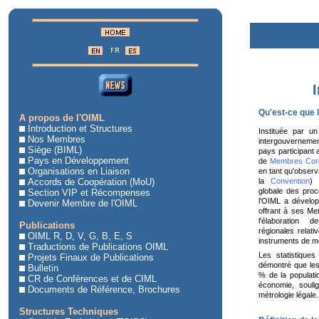
Qu'est-ce que 
A propos de l'OIML
Introduction et Structures
Instituée par un
Nos Membres
intergouvernem
Siège (BIML)
pays participant 
Pays en Développement
de
Membres Cor
Organisations en Liaison
en tant qu'observa
Accords de Coopération (MoU)
la
Convention
) 
globale des proc
Section VIP et Récompenses
l'OIML a dévelop
Devenir Membre de l'OIML
offrant à ses Mem
l'élaboration 
Publications
régionales relativ
OIML R, D, V, G, B, E, S
instruments de me
Traductions de Publications OIML
Les statistique
Projets Finaux de Publications
démontré que le
Bulletin
% de la populat
CR de Conférences et de CIML
économie, soulig
Documents de Référence, Brochures
métrologie légale.
Structures Techniques