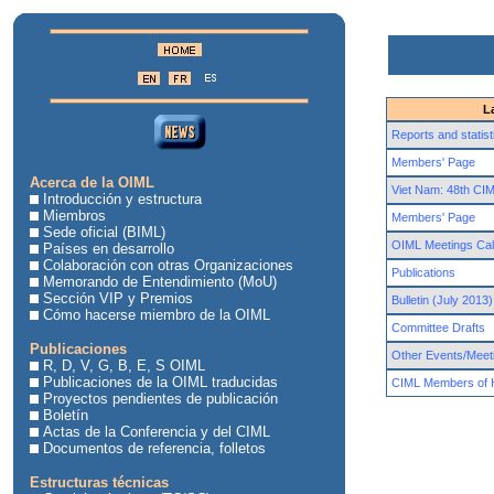
L
Reports and statist
Members' Page
Acerca de la OIML
Viet Nam: 48th CI
Introducción y estructura
Miembros
Members' Page
Sede oficial (BIML)
OIML Meetings Ca
Países en desarrollo
Colaboración con otras Organizaciones
Publications
Memorando de Entendimiento (MoU)
Sección VIP y Premios
Bulletin (July 2013)
Cómo hacerse miembro de la OIML
Committee Drafts
Publicaciones
Other Events/Meet
R, D, V, G, B, E, S OIML
Publicaciones de la OIML traducidas
CIML Members of 
Proyectos pendientes de publicación
Boletín
Actas de la Conferencia y del CIML
Documentos de referencia, folletos
Estructuras técnicas