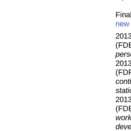
Fina
new
2013
(FD
pers
2013
(FD
cont
stat
2013
(FDB
work
deve