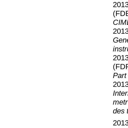
2013
(FD
CIML
2013
Gene
inst
2013
(FD
Part
2013
Inte
metr
des 
2013