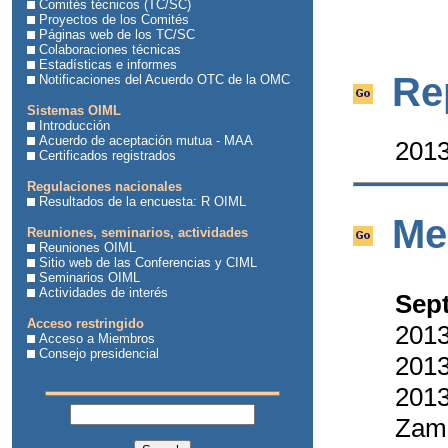
Comités técnicos (TC/SC)
Proyectos de los Comités
Páginas web de los TC/SC
Colaboraciones técnicas
Estadísticas e informes
Re
Notificaciones del Acuerdo OTC de la OMC
Sistemas OIML
Introducción
Acuerdo de aceptación mutua - MAA
2013
Certificados registrados
Regulaciones nacionales
Resultados de la encuesta: R OIML
Me
Reuniones, seminarios, actividades
Reuniones OIML
Sitio web de las Conferencias y CIML
Seminarios OIML
Actividades de interés
Sep
Acceso restringido
2013
Acceso a Miembros
Consejo presidencial
2013
2013
Zam