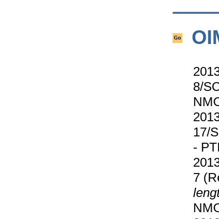
OI
2013
8/SC
NMO,
2013
17/S
- PT
2013
7 (R
leng
NMO,