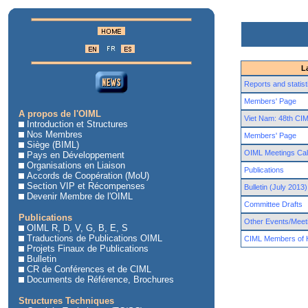
L
Reports and statist
Members' Page
A propos de l'OIML
Viet Nam: 48th CI
Introduction et Structures
Nos Membres
Members' Page
Siège (BIML)
OIML Meetings Cal
Pays en Développement
Organisations en Liaison
Publications
Accords de Coopération (MoU)
Section VIP et Récompenses
Bulletin (July 2013)
Devenir Membre de l'OIML
Committee Drafts
Publications
Other Events/Meet
OIML R, D, V, G, B, E, S
Traductions de Publications OIML
CIML Members of 
Projets Finaux de Publications
Bulletin
CR de Conférences et de CIML
Documents de Référence, Brochures
Structures Techniques