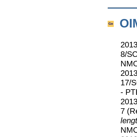
OI
2013
8/SC
NMO,
2013
17/S
- PT
2013
7 (R
leng
NMO,