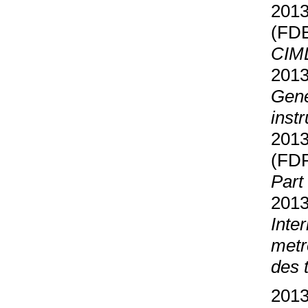
2013
(FD
CIML
2013
Gene
inst
2013
(FD
Part
2013
Inte
metr
des 
2013