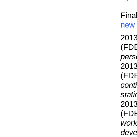
Final
new
2013
(FD
pers
2013
(FD
cont
stat
2013
(FDB
work
deve