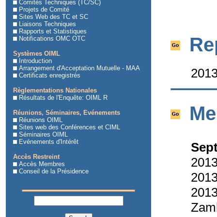
Comités Techniques (TC/SC)
Projets de Comité
Sites Web des TC et SC
Liaisons Techniques
Rapports et Statistiques
Rep
Notifications OMC OTC
Systèmes OIML
Introduction
Arrangement d'Acceptation Mutuelle - MAA
2013
Certificats enregistrés
Règlementations Nationales
Résultats de l'Enquête: OIML R
Me
Réunions, Séminaires, Evénements
Réunions OIML
Sites web des Conférences et CIML
Séminaires OIML
Evénements d'Intérêt
Sep
Accès Restreint
2013
Accès Membres
Conseil de la Présidence
2013
2013
Zam