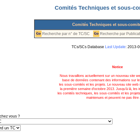
Comités Techniques et sous-co
Comités Techniques et sous-comit
Recherche par n° de TC/SC
Recherche par Publica
TCs/SCs Database
Last Update
: 2013-
Notice
Nous travaillons actuellement sur un nouveau site w
base de données contenant des informations sur le
les sous-comités et les projets. Le nouveau site web 
la première semaine d'octobre 2013. Jusqu'à là, les 
les comités techniques, les sous-comités et les projet
maintenues et peuvent ne pas être à
chez vous ?