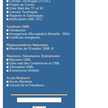
Comités Techniques (TC/SC)
Projets de Comité
Sites Web des TC et SC
Liaisons Techniques
Rapports et Statistiques
Notifications OMC OTC
Systèmes OIML
Introduction
Arrangement d'Acceptation Mutuelle - MAA
Certificats enregistrés
Règlementations Nationales
Résultats de l'Enquête: OIML R
Réunions, Séminaires, Evénements
Réunions OIML
Sites web des Conférences et CIML
Séminaires OIML
Evénements d'Intérêt
Accès Restreint
Accès Membres
Conseil de la Présidence