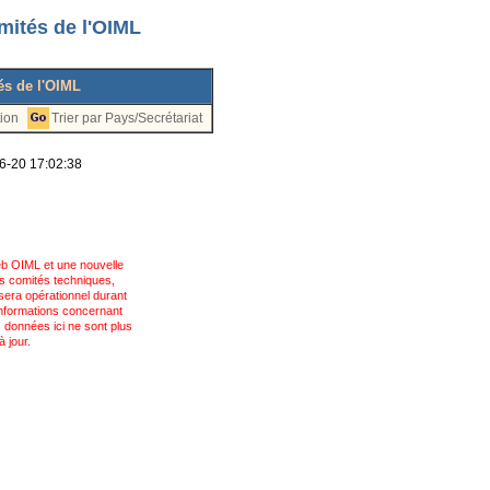
mités de l'OIML
és de l'OIML
tion
Trier par Pays/
Secrétariat
06-20 17:02:38
eb OIML et une nouvelle
s comités techniques,
sera opérationnel durant
informations concernant
s données ici ne sont plus
 jour.